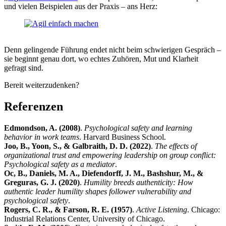
und vielen Beispielen aus der Praxis – ans Herz:
Denn gelingende Führung endet nicht beim schwierigen Gespräch –
sie beginnt genau dort, wo echtes Zuhören, Mut und Klarheit
gefragt sind.
Bereit weiterzudenken?
Referenzen
Edmondson, A. (2008)
.
Psychological safety and learning
behavior in work teams
. Harvard Business School.
Joo, B., Yoon, S., & Galbraith, D. D. (2022)
.
The effects of
organizational trust and empowering leadership on group conflict:
Psychological safety as a mediator
.
Oc, B., Daniels, M. A., Diefendorff, J. M., Bashshur, M., &
Greguras, G. J. (2020)
.
Humility breeds authenticity: How
authentic leader humility shapes follower vulnerability and
psychological safety
.
Rogers, C. R., & Farson, R. E. (1957)
.
Active Listening
. Chicago:
Industrial Relations Center, University of Chicago.