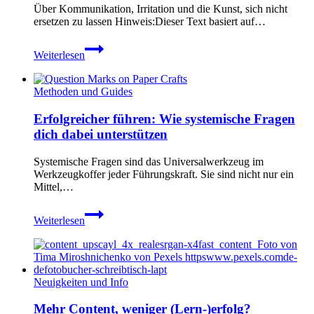
Über Kommunikation, Irritation und die Kunst, sich nicht
ersetzen zu lassen Hinweis:Dieser Text basiert auf…
Wer
Weiterlesen
spricht
noch
mit
Methoden und Guides
wem
–
Erfolgreicher führen: Wie systemische Fragen
wenn
dich dabei unterstützen
die
KI
antwortet?
Systemische Fragen sind das Universalwerkzeug im
Werkzeugkoffer jeder Führungskraft. Sie sind nicht nur ein
Mittel,…
Erfolgreicher
Weiterlesen
führen:
Wie
systemische
Fragen
dich
Neuigkeiten und Info
dabei
unterstützen
Mehr Content, weniger (Lern-)erfolg?