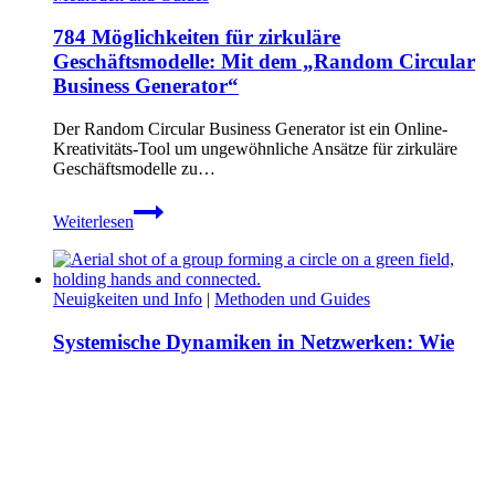
Lernkultur
im
784 Möglichkeiten für zirkuläre
Unternehmen
Geschäftsmodelle: Mit dem „Random Circular
–
Wie
Business Generator“
kann
das
Der Random Circular Business Generator ist ein Online-
Gelernte
Kreativitäts-Tool um ungewöhnliche Ansätze für zirkuläre
nach
Geschäftsmodelle zu…
dem
Training
784
umsetzet
Weiterlesen
Möglichkeiten
werden?
für
zirkuläre
Geschäftsmodelle:
Neuigkeiten und Info
|
Methoden und Guides
Mit
dem
Systemische Dynamiken in Netzwerken: Wie
„Random
Struktur Kooperation ermöglicht (Teil 1/2)
Circular
Business
Generator“
Systemische Dynamiken in sozialen Netzwerken Diese
zweiteilige Serie untersucht, wie Strukturen sozialer
Verbindung Verhalten prägen….
Systemische