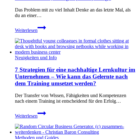
Das Problem mit zu viel Inhalt Denke an das letzte Mal, als
du an einer…
Mehr
Weiterlesen
Content,
weniger
(Lern-)erfolg?
Neuigkeiten und Info
7 Strategien für eine nachhaltige Lernkultur im
Unternehmen – Wie kann das Gelernte nach
dem Training umsetzet werden?
Der Transfer von Wissen, Fähigkeiten und Kompetenzen
nach einem Training ist entscheidend für den Erfolg…
7
Weiterlesen
Strategien
für
eine
nachhaltige
Methoden und Guides