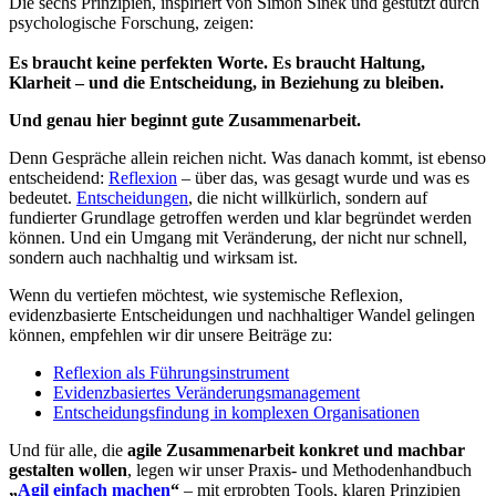
Die sechs Prinzipien, inspiriert von Simon Sinek und gestützt durch
psychologische Forschung, zeigen:
Es braucht keine perfekten Worte. Es braucht Haltung,
Klarheit – und die Entscheidung, in Beziehung zu bleiben.
Und genau hier beginnt gute Zusammenarbeit.
Denn Gespräche allein reichen nicht. Was danach kommt, ist ebenso
entscheidend:
Reflexion
– über das, was gesagt wurde und was es
bedeutet.
Entscheidungen
, die nicht willkürlich, sondern auf
fundierter Grundlage getroffen werden und klar begründet werden
können. Und ein Umgang mit Veränderung, der nicht nur schnell,
sondern auch nachhaltig und wirksam ist.
Wenn du vertiefen möchtest, wie systemische Reflexion,
evidenzbasierte Entscheidungen und nachhaltiger Wandel gelingen
können, empfehlen wir dir unsere Beiträge zu:
Reflexion als Führungsinstrument
Evidenzbasiertes Veränderungsmanagement
Entscheidungsfindung in komplexen Organisationen
Und für alle, die
agile Zusammenarbeit konkret und machbar
gestalten wollen
, legen wir unser Praxis- und Methodenhandbuch
„
Agil einfach machen
“
– mit erprobten Tools, klaren Prinzipien