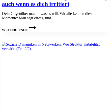
auch wenn es dich irritiert
Dein Gegenüber macht, was es will. Wir alle kennen diese
Momente: Man sagt etwas, und…
DAS
VERHALTEN
WEITERLESEN
DEINES
GEGENÜBERS
IST
OKAY
AUCH
WENN
ES
DICH
IRRITIERT