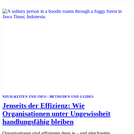
REGEL
SIND:
POWER
LAWS
IN
WIRTSCHAFT,
RISIKO
UND
ORGANISATIONEN
NEUIGKEITEN UND INFO
|
METHODEN UND GUIDES
Jenseits der Effizienz: Wie
Organisationen unter Ungewissheit
handlungsfähig bleiben
Organisationen sind effizienter denn je – und gleichzeitig