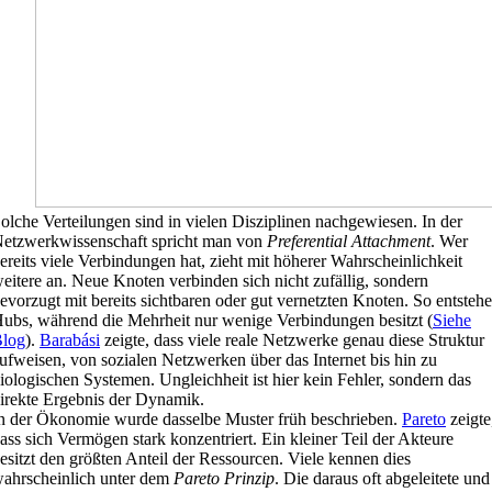
olche Verteilungen sind in vielen Disziplinen nachgewiesen. In der
etzwerkwissenschaft spricht man von
Preferential Attachment
. Wer
ereits viele Verbindungen hat, zieht mit höherer Wahrscheinlichkeit
eitere an. Neue Knoten verbinden sich nicht zufällig, sondern
evorzugt mit bereits sichtbaren oder gut vernetzten Knoten. So entsteh
ubs, während die Mehrheit nur wenige Verbindungen besitzt (
Siehe
log
).
Barabási
zeigte, dass viele reale Netzwerke genau diese Struktur
ufweisen, von sozialen Netzwerken über das Internet bis hin zu
iologischen Systemen. Ungleichheit ist hier kein Fehler, sondern das
irekte Ergebnis der Dynamik.
n der Ökonomie wurde dasselbe Muster früh beschrieben.
Pareto
zeigte
ass sich Vermögen stark konzentriert. Ein kleiner Teil der Akteure
esitzt den größten Anteil der Ressourcen. Viele kennen dies
ahrscheinlich unter dem
Pareto Prinzip
. Die daraus oft abgeleitete und