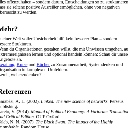
lles offenzuhalten – sondern darum, Entscheidungen so zu strukturieren
ass sie seltene positive Ausreißer ermöglichen, ohne von negativen
berrascht zu werden.
Mehr?
n einer Welt voller Unsicherheit hilft kein besserer Plan – sondern
essere Strukturen.
enn du Organisationen gestalten willst, die mit Unwissen umgehen, a
xtremereignissen lernen und optional handeln können: Schau dir unser
ngebote an.
eratung
,
Kurse
und
Bücher
zu Zusammenarbeit, Systemdenken und
rganisation in komplexen Umfeldern.
ereit, weiterzudenken?
Referenzen
arabási, A.-L. (2002).
Linked: The new science of networks
. Perseus
ublishing.
areto, V. (2014).
Manual of Political Economy: A Variorum Translatio
nd Critical Edition
. OUP Oxford.
aleb, N. N. (2007).
The Black Swan: The Impact of the Highly
mprobable
. Random House.