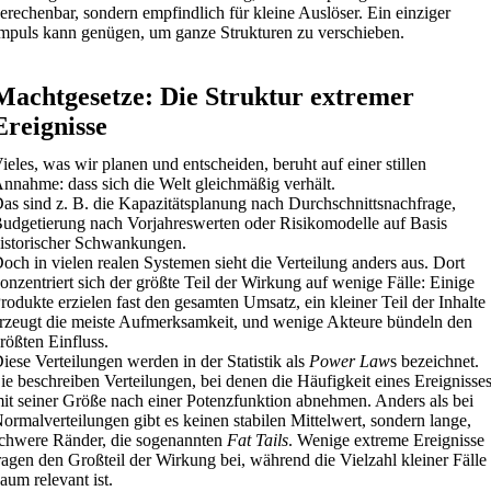
erechenbar, sondern empfindlich für kleine Auslöser. Ein einziger
mpuls kann genügen, um ganze Strukturen zu verschieben.
Machtgesetze: Die Struktur extremer
Ereignisse
ieles, was wir planen und entscheiden, beruht auf einer stillen
nnahme: dass sich die Welt gleichmäßig verhält.
as sind z. B. die Kapazitätsplanung nach Durchschnittsnachfrage,
udgetierung nach Vorjahreswerten oder Risikomodelle auf Basis
istorischer Schwankungen.
och in vielen realen Systemen sieht die Verteilung anders aus. Dort
onzentriert sich der größte Teil der Wirkung auf wenige Fälle: Einige
rodukte erzielen fast den gesamten Umsatz, ein kleiner Teil der Inhalte
rzeugt die meiste Aufmerksamkeit, und wenige Akteure bündeln den
rößten Einfluss.
iese Verteilungen werden in der Statistik als
Power Law
s bezeichnet.
ie beschreiben Verteilungen, bei denen die Häufigkeit eines Ereignisse
it seiner Größe nach einer Potenzfunktion abnehmen. Anders als bei
ormalverteilungen gibt es keinen stabilen Mittelwert, sondern lange,
chwere Ränder, die sogenannten
Fat Tails
. Wenige extreme Ereignisse
ragen den Großteil der Wirkung bei, während die Vielzahl kleiner Fälle
aum relevant ist.