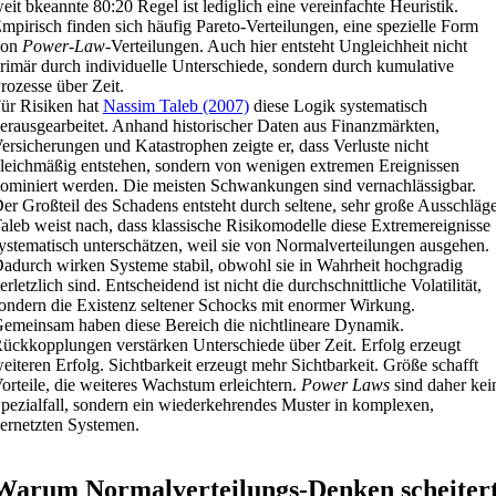
eit bkeannte 80:20 Regel ist lediglich eine vereinfachte Heuristik.
mpirisch finden sich häufig Pareto-Verteilungen, eine spezielle Form
von
Power-Law
-Verteilungen. Auch hier entsteht Ungleichheit nicht
rimär durch individuelle Unterschiede, sondern durch kumulative
rozesse über Zeit.
ür Risiken hat
Nassim Taleb (2007)
diese Logik systematisch
erausgearbeitet. Anhand historischer Daten aus Finanzmärkten,
ersicherungen und Katastrophen zeigte er, dass Verluste nicht
leichmäßig entstehen, sondern von wenigen extremen Ereignissen
ominiert werden. Die meisten Schwankungen sind vernachlässigbar.
er Großteil des Schadens entsteht durch seltene, sehr große Ausschläge
aleb weist nach, dass klassische Risikomodelle diese Extremereignisse
ystematisch unterschätzen, weil sie von Normalverteilungen ausgehen.
adurch wirken Systeme stabil, obwohl sie in Wahrheit hochgradig
erletzlich sind. Entscheidend ist nicht die durchschnittliche Volatilität,
ondern die Existenz seltener Schocks mit enormer Wirkung.
emeinsam haben diese Bereich die nichtlineare Dynamik.
ückkopplungen verstärken Unterschiede über Zeit. Erfolg erzeugt
eiteren Erfolg. Sichtbarkeit erzeugt mehr Sichtbarkeit. Größe schafft
orteile, die weiteres Wachstum erleichtern.
Power Laws
sind daher kei
pezialfall, sondern ein wiederkehrendes Muster in komplexen,
ernetzten Systemen.
Warum Normalverteilungs-Denken scheiter