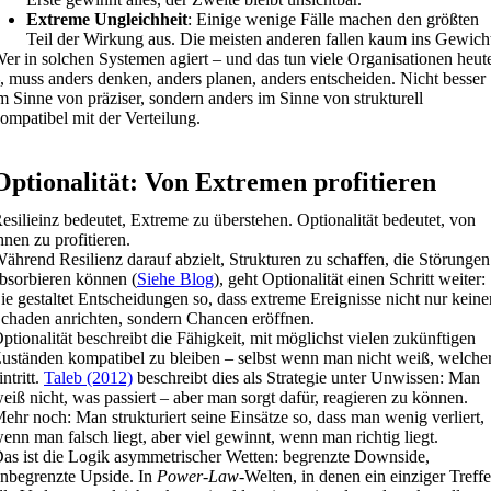
Extreme Ungleichheit
: Einige wenige Fälle machen den größten
Teil der Wirkung aus. Die meisten anderen fallen kaum ins Gewich
er in solchen Systemen agiert – und das tun viele Organisationen heut
, muss anders denken, anders planen, anders entscheiden. Nicht besser
m Sinne von präziser, sondern anders im Sinne von strukturell
ompatibel mit der Verteilung.
Optionalität: Von Extremen profitieren
esilieinz bedeutet, Extreme zu überstehen. Optionalität bedeutet, von
hnen zu profitieren.
ährend Resilienz darauf abzielt, Strukturen zu schaffen, die Störungen
bsorbieren können (
Siehe Blog
), geht Optionalität einen Schritt weiter:
ie gestaltet Entscheidungen so, dass extreme Ereignisse nicht nur keine
chaden anrichten, sondern Chancen eröffnen.
ptionalität beschreibt die Fähigkeit, mit möglichst vielen zukünftigen
uständen kompatibel zu bleiben – selbst wenn man nicht weiß, welche
intritt.
Taleb (2012)
beschreibt dies als Strategie unter Unwissen: Man
eiß nicht, was passiert – aber man sorgt dafür, reagieren zu können.
ehr noch: Man strukturiert seine Einsätze so, dass man wenig verliert,
enn man falsch liegt, aber viel gewinnt, wenn man richtig liegt.
as ist die Logik asymmetrischer Wetten: begrenzte Downside,
nbegrenzte Upside. In
Power-Law
-Welten, in denen ein einziger Treffe