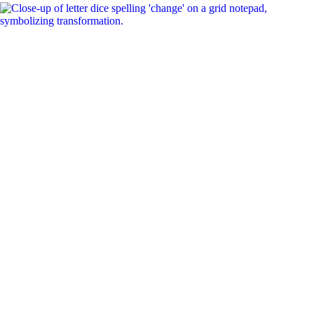
10 evidenzbasierte Schritte für erfolgreiche
Change-Prozesse
Impressum
Datenschutz­erklärung
Cookie-Richtlinie (EU)