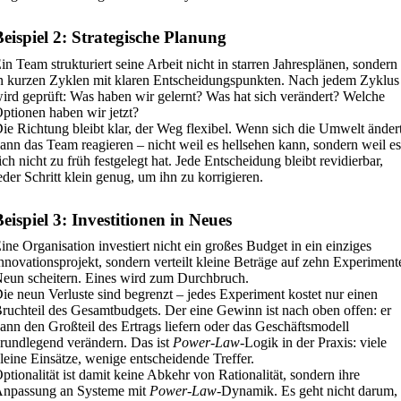
Beispiel 2: Strategische Planung
in Team strukturiert seine Arbeit nicht in starren Jahresplänen, sondern
n kurzen Zyklen mit klaren Entscheidungspunkten. Nach jedem Zyklus
ird geprüft: Was haben wir gelernt? Was hat sich verändert? Welche
ptionen haben wir jetzt?
ie Richtung bleibt klar, der Weg flexibel. Wenn sich die Umwelt ändert
ann das Team reagieren – nicht weil es hellsehen kann, sondern weil es
ich nicht zu früh festgelegt hat. Jede Entscheidung bleibt revidierbar,
eder Schritt klein genug, um ihn zu korrigieren.
eispiel 3: Investitionen in Neues
ine Organisation investiert nicht ein großes Budget in ein einziges
nnovationsprojekt, sondern verteilt kleine Beträge auf zehn Experiment
eun scheitern. Eines wird zum Durchbruch.
ie neun Verluste sind begrenzt – jedes Experiment kostet nur einen
ruchteil des Gesamtbudgets. Der eine Gewinn ist nach oben offen: er
ann den Großteil des Ertrags liefern oder das Geschäftsmodell
rundlegend verändern. Das ist
Power-Law
-Logik in der Praxis: viele
leine Einsätze, wenige entscheidende Treffer.
ptionalität ist damit keine Abkehr von Rationalität, sondern ihre
npassung an Systeme mit
Power-Law
-Dynamik. Es geht nicht darum,