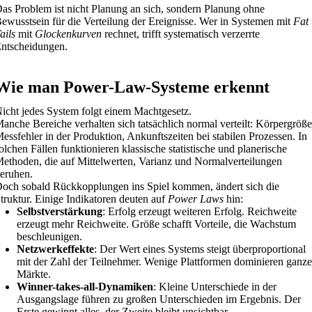
as Problem ist nicht Planung an sich, sondern Planung ohne
ewusstsein für die Verteilung der Ereignisse. Wer in Systemen mit
Fat
ails
mit
Glockenkurven
rechnet, trifft systematisch verzerrte
ntscheidungen.
Wie man Power-Law-Systeme erkennt
icht jedes System folgt einem Machtgesetz.
anche Bereiche verhalten sich tatsächlich normal verteilt: Körpergröße
essfehler in der Produktion, Ankunftszeiten bei stabilen Prozessen. In
olchen Fällen funktionieren klassische statistische und planerische
ethoden, die auf Mittelwerten, Varianz und Normalverteilungen
eruhen.
och sobald Rückkopplungen ins Spiel kommen, ändert sich die
truktur. Einige Indikatoren deuten auf
Power Laws
hin:
Selbstverstärkung
: Erfolg erzeugt weiteren Erfolg. Reichweite
erzeugt mehr Reichweite. Größe schafft Vorteile, die Wachstum
beschleunigen.
Netzwerkeffekte
: Der Wert eines Systems steigt überproportional
mit der Zahl der Teilnehmer. Wenige Plattformen dominieren ganze
Märkte.
Winner-takes-all-Dynamiken
: Kleine Unterschiede in der
Ausgangslage führen zu großen Unterschieden im Ergebnis. Der
Erste gewinnt alles, der Zweite bleibt unsichtbar.