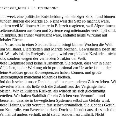
on
christian_baron
17. Dezember 2025
in Tweet, eine politische Entscheidung, ein einziger Satz – und binnen
tunden stürzen die Märkte ab. Nicht weil der Satz so mächtig wäre,
ondern weil Millionen Akteure in Echtzeit reagieren, weil Algorithmen
ettenreaktionen auslösen und Systeme eng miteinander verknüpft sind.
in Impuls, der früher verrauscht wäre, entfaltet heute Wirkung auf
lobaler Ebene.
in Virus, das in einer Stadt auftaucht, bringt binnen Wochen die Welt
um Stillstand. Lieferketten und Märkte brechen, Gewissheiten lösen si
uf. Was als lokales Ereignis begann, wird zur globalen Kaskade – nicht
rotz, sondern wegen der vernetzten Struktur der Welt.
iese Ereignisse sind keine Ausnahmen. Sie zeigen, dass wir in einer
elt leben, in der Wirkung nicht proportional zur Ursache ist – in der
leine Auslöser große Konsequenzen haben können, und große
nstrengungen manchmal folgenlos bleiben.
nd doch scheint unser Denken noch in einer anderen Zeit zu leben. Wi
ntwerfen Pläne, als ließe sich die Zukunft aus der Vergangenheit
bleiten. Wir kalkulieren Risiken, als würden sie sich gleichmäßig
erteilen. Wir halten Stabilität für ein Zeichen von Vernunft – und
bersehen, dass sie in beweglichen Systemen selbst zur Gefahr wird.
iese Haltung wirkt vertraut, fast selbstverständlich. Sie gibt das Gefühl
on Kontrolle, von Berechenbarkeit. Doch sie blendet aus, dass sich die
elt längst anders verhält: nicht stetig, sondern sprunghaft. Nicht