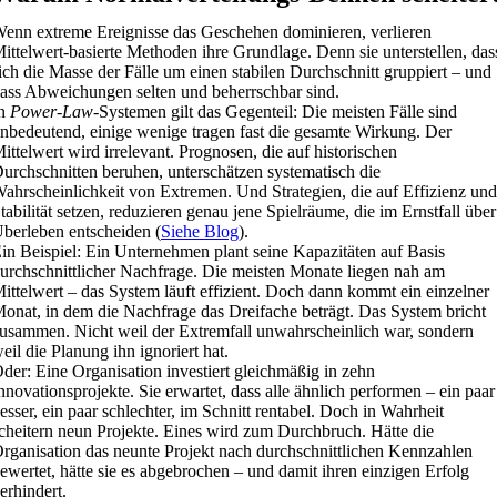
enn extreme Ereignisse das Geschehen dominieren, verlieren
ittelwert-basierte Methoden ihre Grundlage. Denn sie unterstellen, das
ich die Masse der Fälle um einen stabilen Durchschnitt gruppiert – und
ass Abweichungen selten und beherrschbar sind.
In
Power-Law
-Systemen gilt das Gegenteil: Die meisten Fälle sind
nbedeutend, einige wenige tragen fast die gesamte Wirkung. Der
ittelwert wird irrelevant. Prognosen, die auf historischen
urchschnitten beruhen, unterschätzen systematisch die
ahrscheinlichkeit von Extremen. Und Strategien, die auf Effizienz und
tabilität setzen, reduzieren genau jene Spielräume, die im Ernstfall über
berleben entscheiden (
Siehe Blog
).
in Beispiel: Ein Unternehmen plant seine Kapazitäten auf Basis
urchschnittlicher Nachfrage. Die meisten Monate liegen nah am
ittelwert – das System läuft effizient. Doch dann kommt ein einzelner
onat, in dem die Nachfrage das Dreifache beträgt. Das System bricht
usammen. Nicht weil der Extremfall unwahrscheinlich war, sondern
eil die Planung ihn ignoriert hat.
der: Eine Organisation investiert gleichmäßig in zehn
nnovationsprojekte. Sie erwartet, dass alle ähnlich performen – ein paar
esser, ein paar schlechter, im Schnitt rentabel. Doch in Wahrheit
cheitern neun Projekte. Eines wird zum Durchbruch. Hätte die
rganisation das neunte Projekt nach durchschnittlichen Kennzahlen
ewertet, hätte sie es abgebrochen – und damit ihren einzigen Erfolg
erhindert.