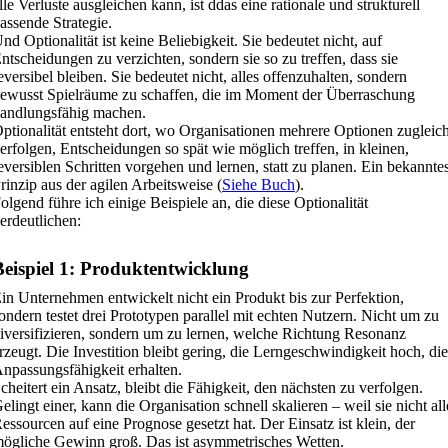
lle Verluste ausgleichen kann, ist ddas eine rationale und strukturell
assende Strategie.
nd Optionalität ist keine Beliebigkeit. Sie bedeutet nicht, auf
ntscheidungen zu verzichten, sondern sie so zu treffen, dass sie
eversibel bleiben. Sie bedeutet nicht, alles offenzuhalten, sondern
ewusst Spielräume zu schaffen, die im Moment der Überraschung
andlungsfähig machen.
ptionalität entsteht dort, wo Organisationen mehrere Optionen zugleic
erfolgen, Entscheidungen so spät wie möglich treffen, in kleinen,
eversiblen Schritten vorgehen und lernen, statt zu planen. Ein bekannte
rinzip aus der agilen Arbeitsweise (
Siehe Buch
).
olgend führe ich einige Beispiele an, die diese Optionalität
erdeutlichen:
Beispiel 1: Produktentwicklung
in Unternehmen entwickelt nicht ein Produkt bis zur Perfektion,
ondern testet drei Prototypen parallel mit echten Nutzern. Nicht um zu
iversifizieren, sondern um zu lernen, welche Richtung Resonanz
rzeugt. Die Investition bleibt gering, die Lerngeschwindigkeit hoch, die
npassungsfähigkeit erhalten.
cheitert ein Ansatz, bleibt die Fähigkeit, den nächsten zu verfolgen.
elingt einer, kann die Organisation schnell skalieren – weil sie nicht all
essourcen auf eine Prognose gesetzt hat. Der Einsatz ist klein, der
ögliche Gewinn groß. Das ist asymmetrisches Wetten.